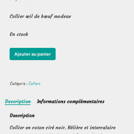
Collier œil de bœuf modeae
En stock
quantité
Ajouter au panier
de
Collier
œil
Catégorie :
Colliers
de
bœuf
Description
Informations complémentaires
modeae
Description
Collier en coton ciré noir. Bélière et intercalaire