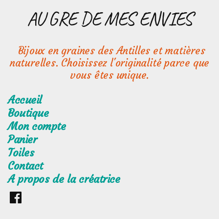
Aller
AU GRE DE MES ENVIES
au
contenu
Bijoux en graines des Antilles et matières
naturelles. Choisissez l'originalité parce que
vous êtes unique.
Accueil
Boutique
Mon compte
Panier
Toiles
Contact
A propos de la créatrice
Retrouvez
moi