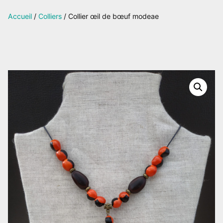
sur
Accueil
/
Colliers
/ Collier œil de bœuf modeae
Facebook