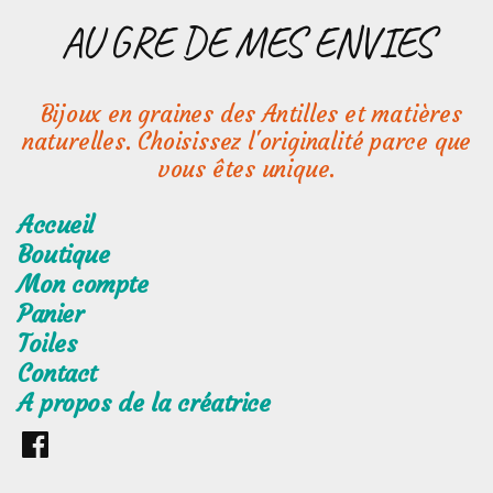
Aller
AU GRE DE MES ENVIES
au
contenu
Bijoux en graines des Antilles et matières
naturelles. Choisissez l'originalité parce que
vous êtes unique.
Accueil
Boutique
Mon compte
Panier
Toiles
Contact
A propos de la créatrice
Retrouvez
moi