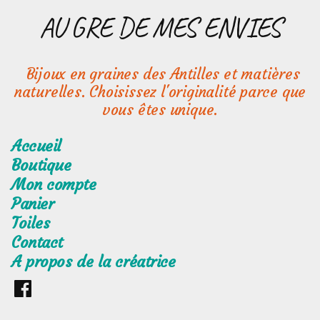
Aller
AU GRE DE MES ENVIES
au
contenu
Bijoux en graines des Antilles et matières
naturelles. Choisissez l'originalité parce que
vous êtes unique.
Accueil
Boutique
Mon compte
Panier
Toiles
Contact
A propos de la créatrice
Retrouvez
moi