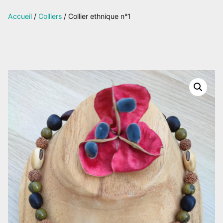
sur
Accueil
/
Colliers
/ Collier ethnique n°1
Facebook