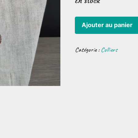
En stock
quantité
Ajouter au panier
de
Collier
Catégorie :
Colliers
palmier
royal
nain
poncé