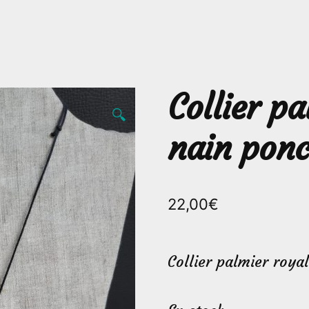
Collier p
🔍
nain pon
22,00
€
Collier palmier roya