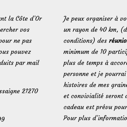
nt la Côte d’Or
Je peux organiser à vo
hercher vos
un rayon de 40 km, (
pour ne pas
conditions) des
réunio
Vous pouvez
minimum de 10 particip
uits par mail
plus de temps à accor
personne et je pourrai
histoires de mes grai
assaigne 21270
et convivialité seront
cadeau est prévu pour 
Pour plus d’informati
99