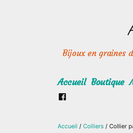
Aller
au
contenu
Bijoux en graines de
Accueil
Boutique
Retrouvez
moi
sur
Accueil
/
Colliers
/ Collier 
Facebook