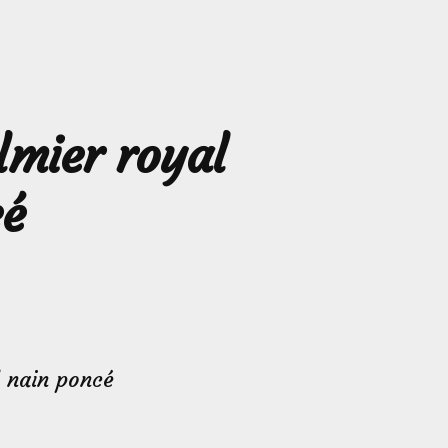
almier royal
cé
l nain poncé