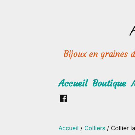
Aller
au
contenu
Bijoux en graines de
Accueil
Boutique
Retrouvez
moi
sur
Accueil
/
Colliers
/ Collier 
Facebook