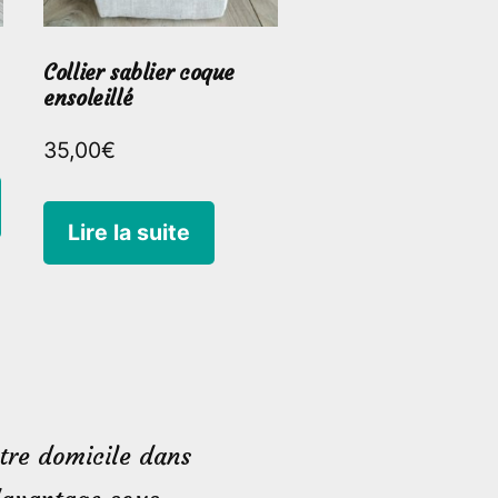
Collier sablier coque
ensoleillé
35,00
€
Lire la suite
tre domicile dans