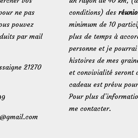
hercher vos
un rayon de 40 km, (
pour ne pas
conditions) des
réunio
Vous pouvez
minimum de 10 particip
uits par mail
plus de temps à accor
personne et je pourrai
histoires de mes grai
assaigne 21270
et convivialité seront
cadeau est prévu pour 
Pour plus d’informati
99
me contacter.
21@gmail.com