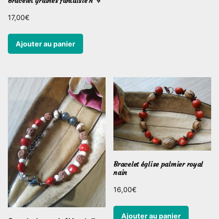
Bracelet graines fantaisie n°4
17,00
€
Ajouter au panier
Bracelet église palmier royal
nain
16,00
€
Ajouter au panier