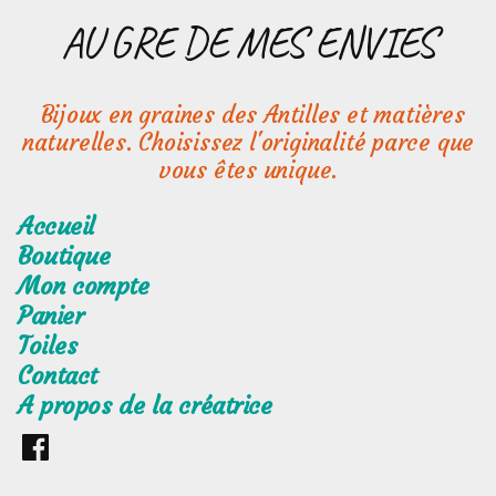
Aller
AU GRE DE MES ENVIES
au
contenu
Bijoux en graines des Antilles et matières
naturelles. Choisissez l'originalité parce que
vous êtes unique.
Accueil
Boutique
Mon compte
Panier
Toiles
Contact
A propos de la créatrice
Retrouvez
moi