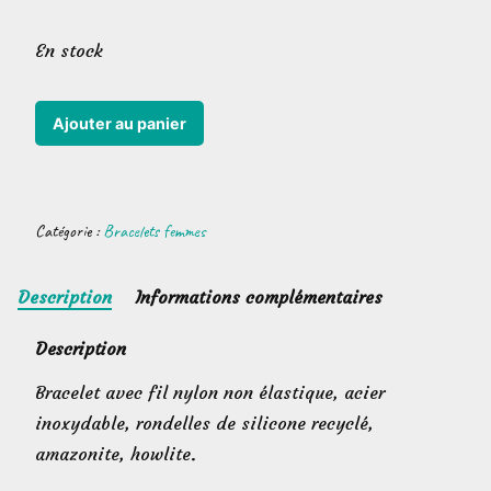
En stock
quantité
Ajouter au panier
de
Bracelet
graines
Catégorie :
Bracelets femmes
fantaisie
n°10
Description
Informations complémentaires
Description
Bracelet avec fil nylon non élastique, acier
inoxydable, rondelles de silicone recyclé,
amazonite, howlite.