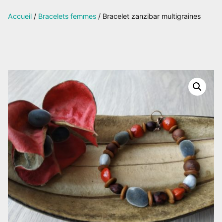
sur
Accueil
/
Bracelets femmes
/ Bracelet zanzibar multigraines
Facebook