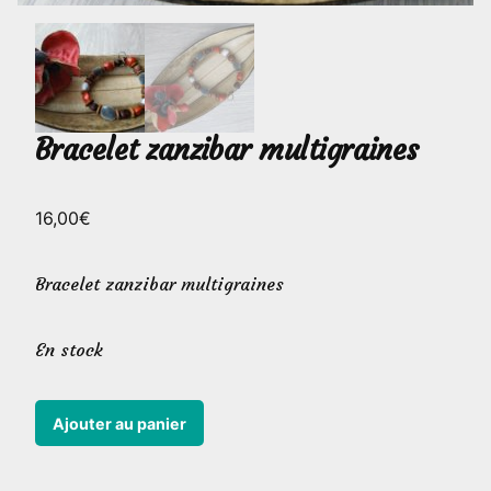
Bracelet zanzibar multigraines
16,00
€
Bracelet zanzibar multigraines
En stock
quantité
Ajouter au panier
de
Bracelet