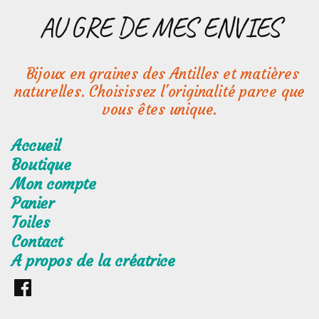
Aller
AU GRE DE MES ENVIES
au
contenu
Bijoux en graines des Antilles et matières
naturelles. Choisissez l'originalité parce que
vous êtes unique.
Accueil
Boutique
Mon compte
Panier
Toiles
Contact
A propos de la créatrice
Retrouvez
moi