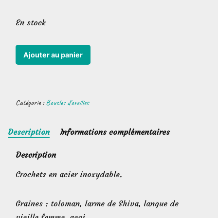
En stock
quantité
Ajouter au panier
de
Boucles
d'oreilles
Catégorie :
Boucles d'oreilles
goutte
ajourée
Description
Informations complémentaires
Description
Crochets en acier inoxydable.
Graines : toloman, larme de Shiva, langue de
vieille femme, açai.