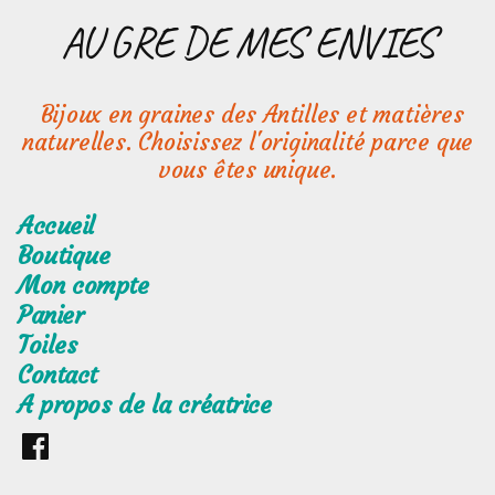
Aller
AU GRE DE MES ENVIES
au
contenu
Bijoux en graines des Antilles et matières
naturelles. Choisissez l'originalité parce que
vous êtes unique.
Accueil
Boutique
Mon compte
Panier
Toiles
Contact
A propos de la créatrice
Retrouvez
moi