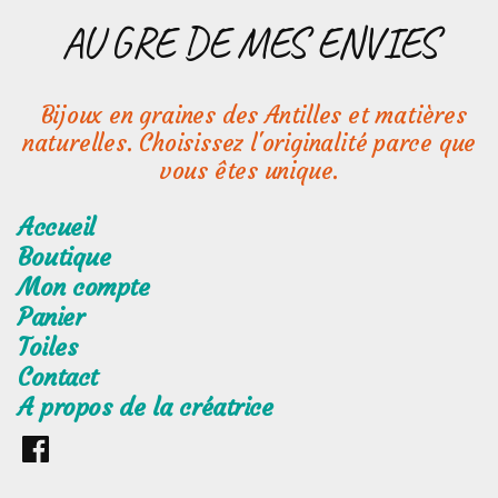
Aller
AU GRE DE MES ENVIES
au
contenu
Bijoux en graines des Antilles et matières
naturelles. Choisissez l'originalité parce que
vous êtes unique.
Accueil
Boutique
Mon compte
Panier
Toiles
Contact
A propos de la créatrice
Retrouvez
moi