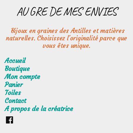
Aller
AU GRE DE MES ENVIES
au
contenu
Bijoux en graines des Antilles et matières
naturelles. Choisissez l'originalité parce que
vous êtes unique.
Accueil
Boutique
Mon compte
Panier
Toiles
Contact
A propos de la créatrice
Retrouvez
moi