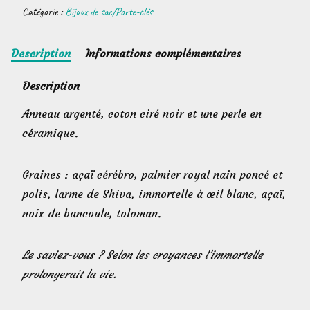
Catégorie :
Bijoux de sac/Porte-clés
de
sac
Description
Informations complémentaires
noix
de
Description
bancoule
beige
Anneau argenté, coton ciré noir et une perle en
céramique.
Graines : açaï cérébro, palmier royal nain poncé et
polis, larme de Shiva, immortelle à œil blanc, açaï,
noix de bancoule, toloman.
Le saviez-vous ? Selon les croyances l’immortelle
prolongerait la vie.