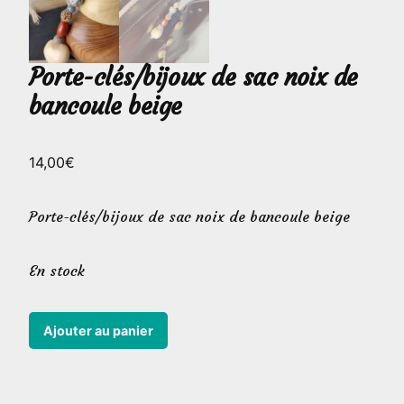
Porte-clés/bijoux de sac noix de
bancoule beige
14,00
€
Porte-clés/bijoux de sac noix de bancoule beige
En stock
quantité
Ajouter au panier
de
Porte-
clés/bijoux