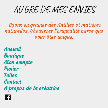
Aller
AU GRE DE MES ENVIES
au
contenu
Bijoux en graines des Antilles et matières
naturelles. Choisissez l'originalité parce que
vous êtes unique.
Accueil
Boutique
Mon compte
Panier
Toiles
Contact
A propos de la créatrice
Retrouvez
moi