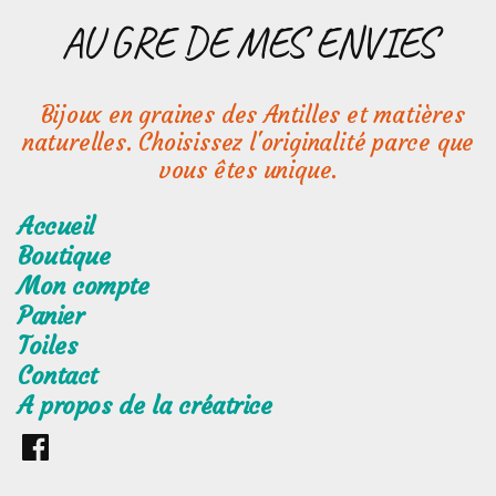
Aller
AU GRE DE MES ENVIES
au
contenu
Bijoux en graines des Antilles et matières
naturelles. Choisissez l'originalité parce que
vous êtes unique.
Accueil
Boutique
Mon compte
Panier
Toiles
Contact
A propos de la créatrice
Retrouvez
moi