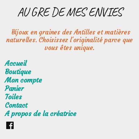
Aller
AU GRE DE MES ENVIES
au
contenu
Bijoux en graines des Antilles et matières
naturelles. Choisissez l'originalité parce que
vous êtes unique.
Accueil
Boutique
Mon compte
Panier
Toiles
Contact
A propos de la créatrice
Retrouvez
moi