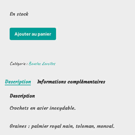
En stock
quantité
Ajouter au panier
de
Boucles
d'oreilles
Catégorie :
Boucles d'oreilles
ginkgo
Description
Informations complémentaires
Description
Crochets en acier inoxydable.
Graines : palmier royal nain, toloman, monval.