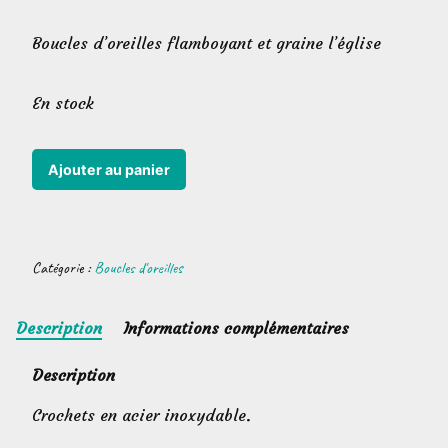
Boucles d’oreilles flamboyant et graine l’église
En stock
quantité
Ajouter au panier
de
Boucles
d'oreilles
Catégorie :
Boucles d'oreilles
flamboyant
église
Description
Informations complémentaires
Description
Crochets en acier inoxydable.