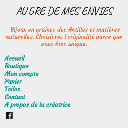
Aller
AU GRE DE MES ENVIES
au
contenu
Bijoux en graines des Antilles et matières
naturelles. Choisissez l'originalité parce que
vous êtes unique.
Accueil
Boutique
Mon compte
Panier
Toiles
Contact
A propos de la créatrice
Retrouvez
moi