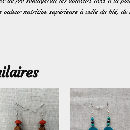
rme de job soulagerait les douleurs liées à la po
 valeur nutritive supérieure à celle du blé, de l
ilaires