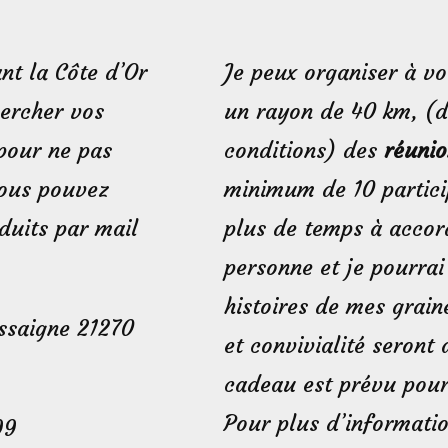
nt la Côte d’Or
Je peux organiser à vo
hercher vos
un rayon de 40 km, (
pour ne pas
conditions) des
réunio
Vous pouvez
minimum de 10 particip
uits par mail
plus de temps à accor
personne et je pourrai
histoires de mes grai
assaigne 21270
et convivialité seront
cadeau est prévu pour 
Pour plus d’informati
99