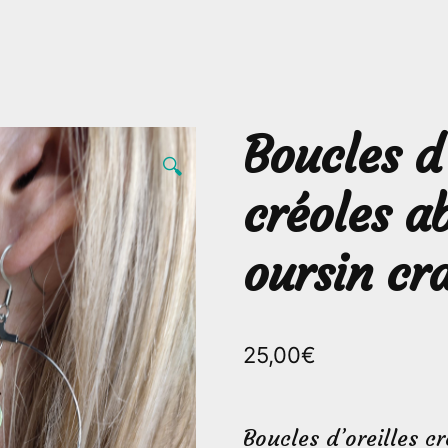
Boucles d’
🔍
créoles a
oursin cr
25,00
€
Boucles d’oreilles c