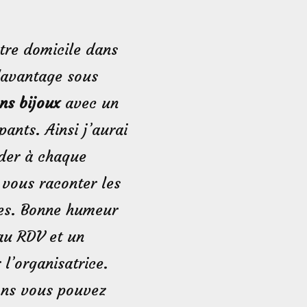
tre domicile dans
davantage sous
ns bijoux
avec un
ants. Ainsi j’aurai
der à chaque
 vous raconter les
nes. Bonne humeur
 au RDV et un
l’organisatrice.
ons vous pouvez