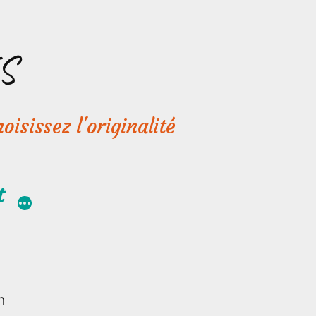
S
oisissez l'originalité
t
n