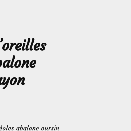
oreilles
balone
ayon
réoles abalone oursin