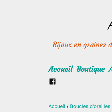
Aller
au
contenu
Bijoux en graines de
Accueil
Boutique
Retrouvez
moi
sur
Accueil
/
Boucles d'oreilles
Facebook